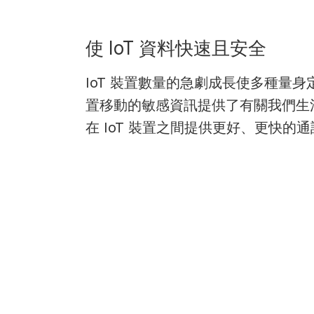
chips
and
silicon
使 IoT 資料快速且安全
IP
to
IoT 裝置數量的急劇成長使多種
make
置移動的敏感資訊提供了有關我們生活
data
在 IoT 裝置之間提供更好、更快
faster
and
safer.