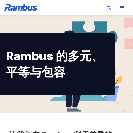
Skip
Skip
Skip
to
to
to
primary
main
footer
navigation
content
Rambus 的多元、
平等与包容