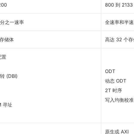
200
800 到 2133
分之一速率
全速率和半速
个存储体
高达 32 个
配置
ODT
 (DBI)
动态 ODT
2T 时序
写入均衡校准
M 寻址
原生或 AXI