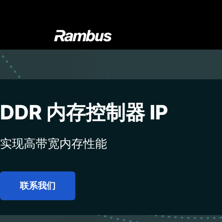
Skip
Skip
Skip
to
to
to
primary
main
footer
navigation
content
Rambus
At
Rambus,
we
create
cutting-
DDR 内存控制器 IP
edge
semiconductor
实现高带宽内存性能
and
IP
products,
providing
联系我们
industry-
leading