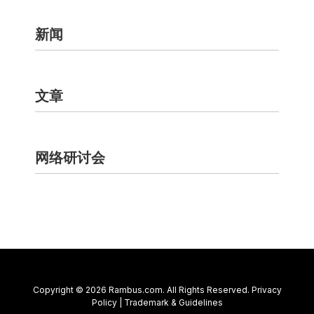
新闻
文章
网络研讨会
联系我们
Copyright © 2026 Rambus.com. All Rights Reserved.
Privacy
Policy
|
Trademark & Guidelines