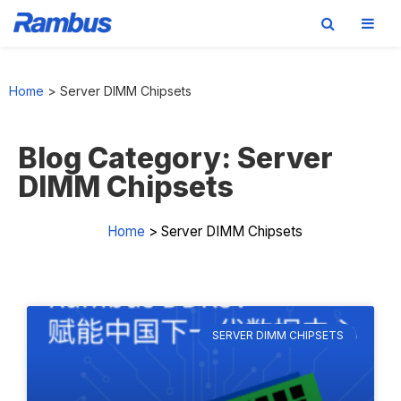
Skip
Skip
Skip
Skip
to
to
to
to
Home
>
Server DIMM Chipsets
primary
main
primary
footer
navigation
content
sidebar
Blog Category: Server
DIMM Chipsets
Home
>
Server DIMM Chipsets
SERVER DIMM CHIPSETS