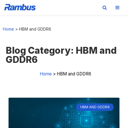
Skip
Skip
Skip
Skip
to
to
to
to
Home
>
HBM and GDDR6
primary
main
primary
footer
navigation
content
sidebar
Blog Category: HBM and
GDDR6
Home
>
HBM and GDDR6
HBM AND GDDR6