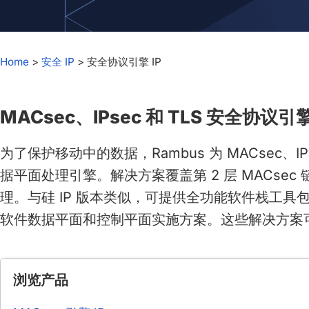
chips
and
silicon
IP
Home
>
安全 IP
>
安全协议引擎 IP
to
make
MACsec、IPsec 和 TLS 安全协议引擎
data
faster
为了保护移动中的数据，Rambus 为 MACsec、
and
safer.
据平面处理引擎。解决方案覆盖第 2 层 MACsec 链路
理。与硅 IP 版本类似，可提供全功能软件栈工
软件数据平面和控制平面实施方案。这些解决方案可
浏览产品