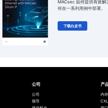
MACsec 如何提供有效解
何在一系列用例中部署。
下载白皮书
公司
产
公司
内
领导
CX
就业机会
接口 