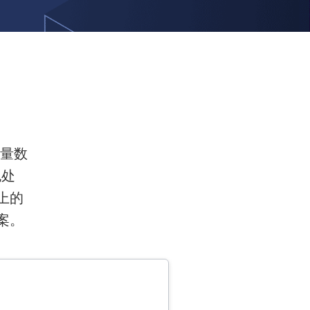
吐量数
包处
上的
案。