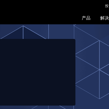
投
产品
解决