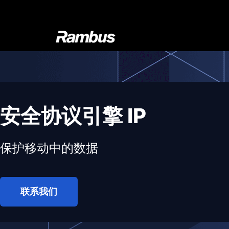
Skip
Skip
Skip
to
to
to
primary
main
footer
navigation
content
Rambus
At
Rambus,
we
create
cutting-
安全协议引擎 IP
edge
semiconductor
保护移动中的数据
and
IP
products,
providing
联系我们
industry-
leading