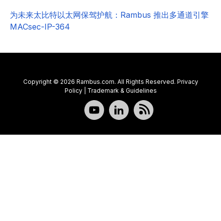
为未来太比特以太网保驾护航：Rambus 推出多通道引擎
MACsec-IP-364
Copyright © 2026 Rambus.com. All Rights Reserved.
Privacy
Policy
|
Trademark & Guidelines