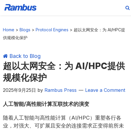
Skip
Skip
Skip
Skip
to
to
to
to
Home
>
Blogs
>
Protocol Engines
>
超以太网安全：为 AI/HPC提
primary
main
primary
footer
供规模化保护
navigation
content
sidebar
Back to Blog
超以太网安全：为 AI/HPC提供
规模化保护
2025年9月25日
by
Rambus Press
Leave a Comment
人工智能/高性能计算互联技术的演变
随着人工智能与高性能计算（AI/HPC）重塑各行各
业，对强大、可扩展且安全的连接需求正变得前所未