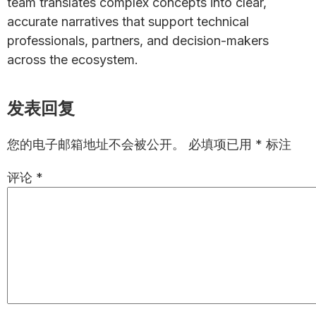
team translates complex concepts into clear,
accurate narratives that support technical
professionals, partners, and decision-makers
across the ecosystem.
Reader
发表回复
Interactions
您的电子邮箱地址不会被公开。
必填项已用
*
标注
评论
*