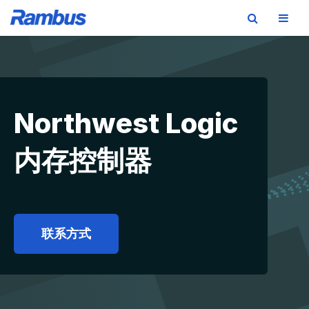
Skip
Skip
Skip
to
to
to
primary
main
footer
navigation
content
Northwest Logic
内存控制器
联系方式