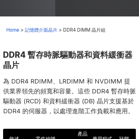
Home
>
記憶體介面晶片
>
DDR4 DIMM 晶片組
DDR4 暫存時脈驅動器和資料緩衝器
晶片
為
DDR4 RDIMM
、
LRDIMM
和
NVDIMM
提
供業界領先的頻寬和容量。這些
DDR4
暫存時脈
驅動器
(RCD)
和資料緩衝器
(DB)
晶片支援基於
DDR4
的伺服器，以處理進階工作負載和應用
。
產品
敘述
零件編號
應用程式
狀態