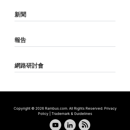
新聞
報告
網路研討會
聯絡我們
Copyright © 2026 Rambus.com. All Rights Reserved.
Privacy
Policy
|
Trademark & Guidelines