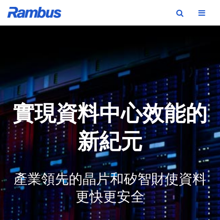
Skip
Skip
Skip
to
to
to
primary
main
footer
navigation
content
實現資料中心效能的
新紀元
產業領先的晶片和矽智財使資料
更快更安全