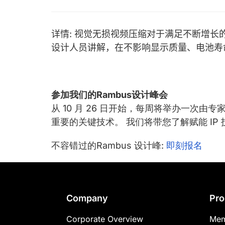
chips
and
silicon
详情: 视觉无损视频压缩对于满足不断增
IP
设计人员讲解，在不影响显示质量、电池寿命或成
to
make
data
参加我们的Rambus设计峰会
faster
从 10 月 26 日开始，每周将举办一
and
重要的关键技术。 我们将带您了解赋能 IP 技术，
safer.
不容错过的Rambus 设计峰:
即刻报名
Footer
Company
Pro
Corporate Overview
Mem