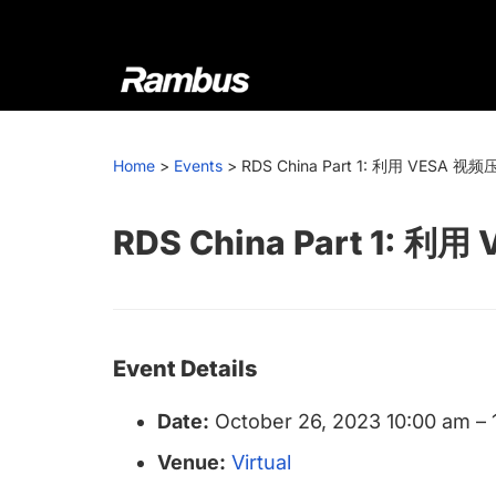
Skip
Skip
Skip
to
to
to
primary
main
footer
navigation
content
Rambus
At
Rambus,
Home
>
Events
>
RDS China Part 1: 利用 VESA 
we
create
cutting-
RDS China Part 1: 
edge
semiconductor
and
IP
Event Details
products,
providing
Date:
October 26, 2023 10:00 am
–
industry-
Venue:
Virtual
leading